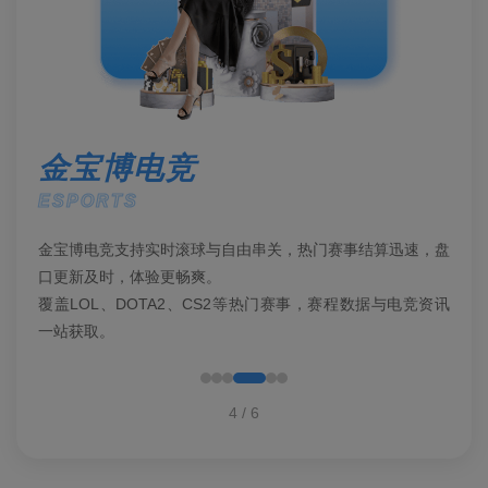
金宝博电竞
ESPORTS
金宝博电竞支持实时滚球与自由串关，热门赛事结算迅速，盘
口更新及时，体验更畅爽。
覆盖LOL、DOTA2、CS2等热门赛事，赛程数据与电竞资讯
一站获取。
4
/ 6