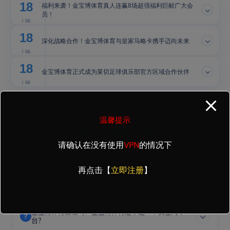
18
福利来袭！金宝博体育真人连赢8场超强福利巨献广大会
员！
/ 06
18
深化战略合作！金宝博体育与皇家马略卡携手迈向未来
/ 06
18
金宝博体育正式成为莱切足球俱乐部官方区域合作伙伴
/ 06
温馨提示
热门问题答疑
◈◈◈◈
◈◈◈◈
请确认在没有使用
VPN
的情况下
平台使用中常遇到的问题供您参考
再点击【
立即注册
】
金宝博体育靠谱吗？金宝博体育是不是一个安全的平
?
台？