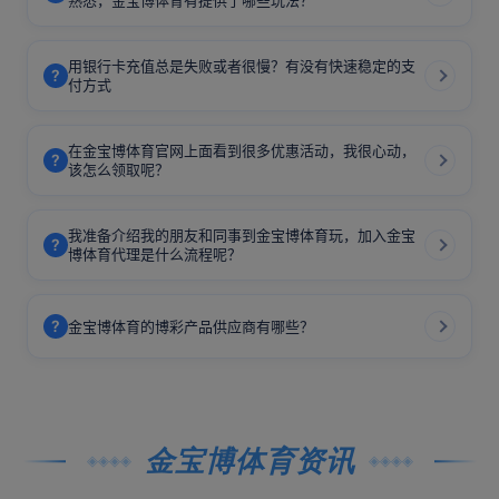
熟悉，金宝博体育有提供了哪些玩法？
用银行卡充值总是失败或者很慢？有没有快速稳定的支
?
付方式
在金宝博体育官网上面看到很多优惠活动，我很心动，
?
该怎么领取呢？
我准备介绍我的朋友和同事到金宝博体育玩，加入金宝
?
博体育代理是什么流程呢？
?
金宝博体育的博彩产品供应商有哪些？
金宝博体育资讯
◈◈◈◈
◈◈◈◈