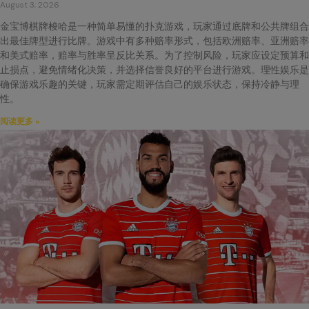
August 3, 2026
金宝博棋牌梭哈是一种简单易懂的扑克游戏，玩家通过底牌和公共牌组合
出最佳牌型进行比牌。游戏中有多种赔率形式，包括欧洲赔率、亚洲赔率
和美式赔率，赔率与胜率呈反比关系。为了控制风险，玩家应设定预算和
止损点，避免情绪化决策，并选择信誉良好的平台进行游戏。理性娱乐是
确保游戏乐趣的关键，玩家需定期评估自己的娱乐状态，保持冷静与理
性。
阅读更多 »