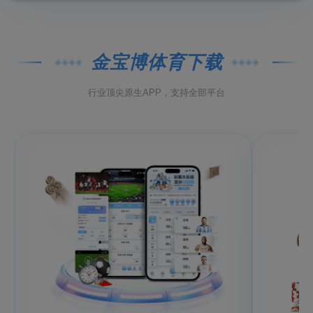
金宝博体育下载
◈◈◈◈
◈◈◈◈
行业顶尖原生APP，支持全部平台