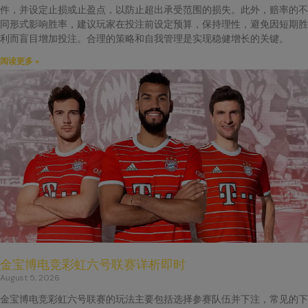
件，并设定止损或止盈点，以防止超出承受范围的损失。此外，赔率的不
同形式影响胜率，建议玩家在投注前设定预算，保持理性，避免因短期胜
利而盲目增加投注。合理的策略和自我管理是实现稳健增长的关键。
阅读更多 »
金宝博电竞彩虹六号联赛详析即时
August 5, 2026
金宝博电竞彩虹六号联赛的玩法主要包括选择参赛队伍并下注，常见的下