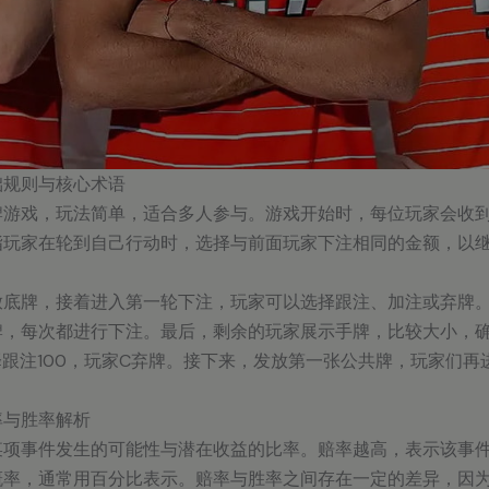
础规则与核心术语
牌游戏，玩法简单，适合多人参与。游戏开始时，每位玩家会收
玩家在轮到自己行动时，选择与前面玩家下注相同的金额，以继
放底牌，接着进入第一轮下注，玩家可以选择跟注、加注或弃牌
牌，每次都进行下注。最后，剩余的玩家展示手牌，比较大小，
选择跟注100，玩家C弃牌。接下来，发放第一张公共牌，玩家们
率与胜率解析
某项事件发生的可能性与潜在收益的比率。赔率越高，表示该事
概率，通常用百分比表示。赔率与胜率之间存在一定的差异，因