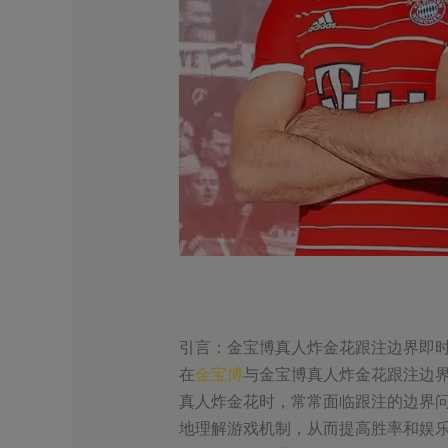
引言：金宝博真人炸金花跟注边界即
在
金宝博
与金宝博真人炸金花跟注边
真人炸金花时，常常面临跟注的边界
地理解游戏机制，从而提高胜率和娱