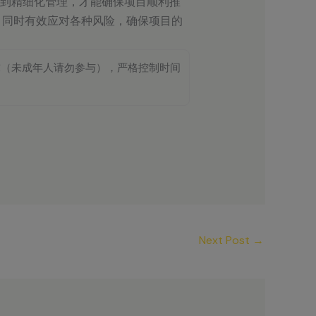
做到精细化管理，才能确保项目顺利推
，同时有效应对各种风险，确保项目的
求（未成年人请勿参与），严格控制时间
Next Post
→