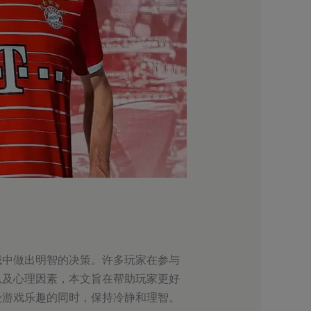
域中做出明智的决策。许多玩家在参与
以及心理因素，本文旨在帮助玩家更好
受游戏乐趣的同时，保持冷静和理智。