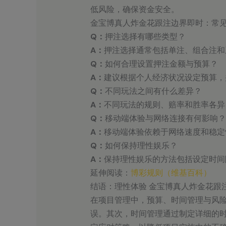
低风险，确保资金安全。
金宝博真人炸金花跟注边界即时：常
Q：
押注选择有哪些类型？
A：
押注选择通常包括单注、组合注和
Q：
如何合理设置押注金额与预算？
A：
建议根据个人经济状况设定预算，
Q：
不同玩法之间有什么差异？
A：
不同玩法的规则、赔率和胜率各异
Q：
移动端体验与网络连接有何影响？
A：
移动端体验依赖于网络速度和稳定
Q：
如何保持理性娱乐？
A：
保持理性娱乐的方法包括设定时间
延伸阅读：
博彩规则（维基百科）
结语：理性体验 金宝博真人炸金花跟
在项目管理中，预算、时间管理与风
误。其次，时间管理通过制定详细的