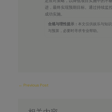
定应对策略，以降低项目实施中的不确
进，最终实现预期目标。通过持续监
成功实施。
合规与理性提示：
本文仅供娱乐与知识
与预算，必要时寻求专业帮助。
←
Previous Post