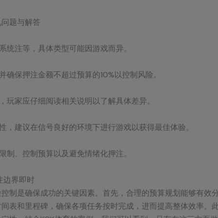
见问题与解答
系统注等，具体类型可能因游戏而异。
并确保押注金额不超过预算的10%以控制风险。
，玩家应仔细阅读相关说明以了解具体差异。
性，建议在信号良好的环境下进行游戏以获得最佳体验。
限制、控制预算以及避免情绪化押注。
注边界即时
险控制是确保成功的关键因素。首先，合理的预算规划能够有效
时间表和里程碑，确保各项任务按时完成，进而提高整体效率。