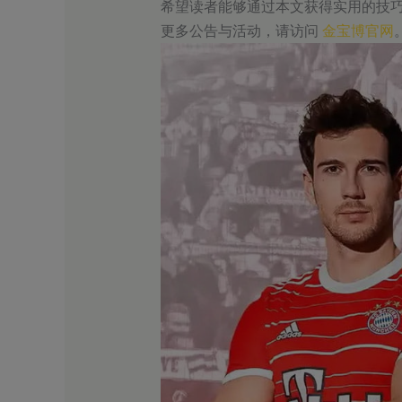
希望读者能够通过本文获得实用的技
更多公告与活动，请访问
金宝博官网