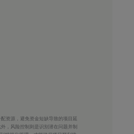
分配资源，避免资金短缺导致的项目延
此外，风险控制则是识别潜在问题并制